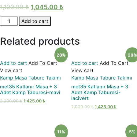
1,100.00
₺
1,045.00
₺
met35
Add to cart
Katlanır
Masa
Related products
+
1
28%
28%
Adet
Add to cart
Add To Cart
Add to cart
Add To Cart
Kamp
View cart
View cart
Taburesi
Kamp Masa Tabure Takımı
Kamp Masa Tabure Takımı
quantity
met35 Katlanır Masa + 3
met35 Katlanır Masa + 3
Adet Kamp Taburesi-mavi
Adet Kamp Taburesi-
lacivert
2,000.00
₺
1,425.00
₺
2,000.00
₺
1,425.00
₺
11%
5%