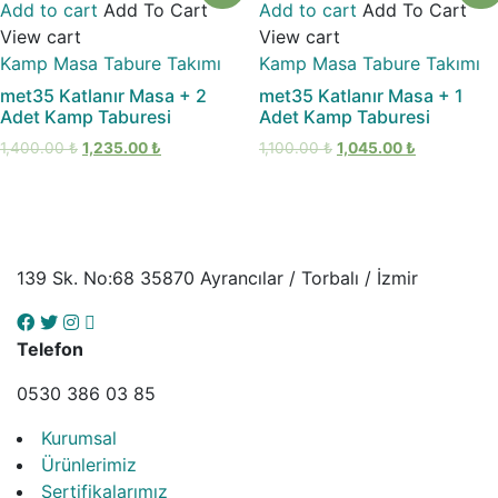
Add to cart
Add To Cart
Add to cart
Add To Cart
View cart
View cart
Kamp Masa Tabure Takımı
Kamp Masa Tabure Takımı
met35 Katlanır Masa + 2
met35 Katlanır Masa + 1
Adet Kamp Taburesi
Adet Kamp Taburesi
1,400.00
₺
1,235.00
₺
1,100.00
₺
1,045.00
₺
139 Sk. No:68 35870 Ayrancılar / Torbalı / İzmir
Telefon
0530 386 03 85
Kurumsal
Ürünlerimiz
Sertifikalarımız