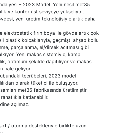
ndalyesi – 2023 Model. Yeni nesil met35
lık ve konfor üst seviyeye yükseliyor.
vdesi, yeni üretim teknolojisiyle artık daha
e elektrostatik fırın boya ile gövde artık çok
il plastik kolçaklarıyla, geçmişti ahşap kollu
me, parçalanma, el/dirsek acıtması gibi
lkıyor. Yeni makas sistemiyle, kamp
lık, optimum şekilde dağıtılıyor ve makas
 hale geliyor.
rubundaki tecrübeleri, 2023 model
lıkları olarak tüketici ile buluşuyor.
amları met35 fabrikasında üretilmiştir.
rahatlıkla katlanabilir.
dine açılmaz.
rt / oturma destekleriyle birlikte uzun
r.