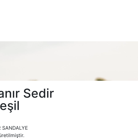
nır Sedir
eşil
R SANDALYE
retilmiştir.