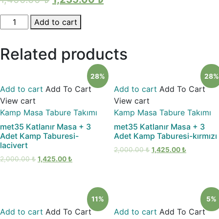
met35
Add to cart
Katlanır
Masa
Related products
+
2
28%
28%
Adet
Add to cart
Add To Cart
Add to cart
Add To Cart
Kamp
View cart
View cart
Taburesi
Kamp Masa Tabure Takımı
Kamp Masa Tabure Takımı
quantity
met35 Katlanır Masa + 3
met35 Katlanır Masa + 3
Adet Kamp Taburesi-
Adet Kamp Taburesi-kırmızı
lacivert
2,000.00
₺
1,425.00
₺
2,000.00
₺
1,425.00
₺
11%
5%
Add to cart
Add To Cart
Add to cart
Add To Cart