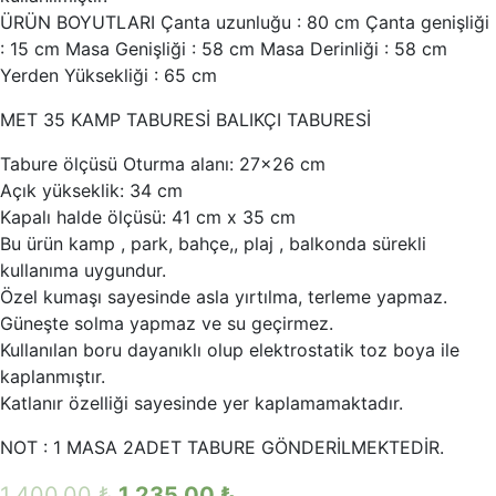
ÜRÜN BOYUTLARI Çanta uzunluğu : 80 cm Çanta genişliği
: 15 cm Masa Genişliği : 58 cm Masa Derinliği : 58 cm
Yerden Yüksekliği : 65 cm
MET 35 KAMP TABURESİ BALIKÇI TABURESİ
Tabure ölçüsü Oturma alanı: 27×26 cm
Açık yükseklik: 34 cm
Kapalı halde ölçüsü: 41 cm x 35 cm
Bu ürün kamp , park, bahçe,, plaj , balkonda sürekli
kullanıma uygundur.
Özel kumaşı sayesinde asla yırtılma, terleme yapmaz.
Güneşte solma yapmaz ve su geçirmez.
Kullanılan boru dayanıklı olup elektrostatik toz boya ile
kaplanmıştır.
Katlanır özelliği sayesinde yer kaplamamaktadır.
NOT : 1 MASA 2ADET TABURE GÖNDERİLMEKTEDİR.
1,400.00
₺
1,235.00
₺