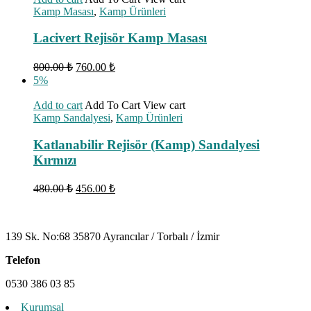
Kamp Masası
,
Kamp Ürünleri
Lacivert Rejisör Kamp Masası
800.00
₺
760.00
₺
5%
Add to cart
Add To Cart
View cart
Kamp Sandalyesi
,
Kamp Ürünleri
Katlanabilir Rejisör (Kamp) Sandalyesi
Kırmızı
480.00
₺
456.00
₺
139 Sk. No:68 35870 Ayrancılar / Torbalı / İzmir
Telefon
0530 386 03 85
Kurumsal