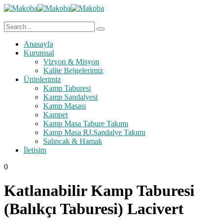
Anasayfa
Kurumsal
Vizyon & Misyon
Kalite Belgelerimiz
Ürünlerimiz
Kamp Taburesi
Kamp Sandalyesi
Kamp Masası
Kampet
Kamp Masa Tabure Takımı
Kamp Masa RJ.Sandalye Takımı
Salıncak & Hamak
İletişim
0
Katlanabilir Kamp Taburesi
(Balıkçı Taburesi) Lacivert