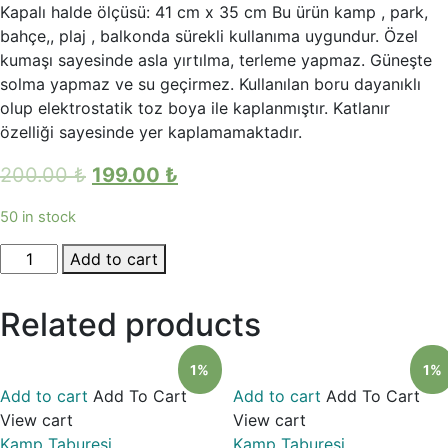
Kapalı halde ölçüsü: 41 cm x 35 cm Bu ürün kamp , park,
bahçe,, plaj , balkonda sürekli kullanıma uygundur. Özel
kumaşı sayesinde asla yırtılma, terleme yapmaz. Güneşte
solma yapmaz ve su geçirmez. Kullanılan boru dayanıklı
olup elektrostatik toz boya ile kaplanmıştır. Katlanır
özelliği sayesinde yer kaplamamaktadır.
200.00
₺
199.00
₺
50 in stock
Katlanabilir
Add to cart
Kamp
Taburesi
Related products
(Balıkçı
Taburesi)
1%
1%
Mavi
Add to cart
Add To Cart
Add to cart
Add To Cart
quantity
View cart
View cart
Kamp Taburesi
Kamp Taburesi