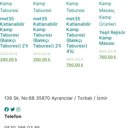
Kamp
Kamp
Kamp
Kamp
Taburesi
Taburesi
Taburesi
Masası
,
Kamp
met35
met35
met35
Katlanabilir
Katlanabilir
Katlanabilir
Ürünleri
Kamp
Kamp
Kamp
Yeşil Rejisör
Taburesi
Taburesi
Taburesi
Kamp
(Balıkçı
(Balıkçı
(Balıkçı
Masası
Taburesi) 2’li
Taburesi) 2’li
Taburesi)
4’lü
800.00
₺
400.00
₺
400.00
₺
760.00
₺
800.00
₺
390.00
₺
390.00
₺
790.00
₺
139 Sk. No:68 35870 Ayrancılar / Torbalı / İzmir
Telefon
0530 386 03 85