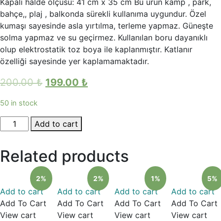
Kapalı halde ölçüsü: 41 cm x 35 cm Bu ürün kamp , park,
bahçe,, plaj , balkonda sürekli kullanıma uygundur. Özel
kumaşı sayesinde asla yırtılma, terleme yapmaz. Güneşte
solma yapmaz ve su geçirmez. Kullanılan boru dayanıklı
olup elektrostatik toz boya ile kaplanmıştır. Katlanır
özelliği sayesinde yer kaplamamaktadır.
200.00
₺
199.00
₺
50 in stock
Katlanabilir
Add to cart
Kamp
Taburesi
Related products
(Balıkçı
Taburesi)
2%
2%
1%
5%
Kırmızı
Add to cart
Add to cart
Add to cart
Add to cart
quantity
Add To Cart
Add To Cart
Add To Cart
Add To Cart
View cart
View cart
View cart
View cart